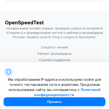
OpenSpeedTest
Независимый онлайн-сервис проверки скорости интернета
(Спидтест) и формирования честного рейтинга провайдеров
России. Узнайте свой IP, Ping и скорость бесплатно.
Спидтест онлайн
Рейтинг провайдеров
Служба поддержки
Провайдерам
Политика конфиденциальности
Мы обрабатываем IP-адреса и используем cookie для
Условия использования
точного тестирования сети и аналитики. Продолжая
использование сайта, вы соглашаетесь с
Политикой
конфиденциальности
.
© 2025–2026 OpenSpeedTest (ИП Долматова В.В.). Все права
защищены. Измерение скорости интернета (Speedtest).
Принять