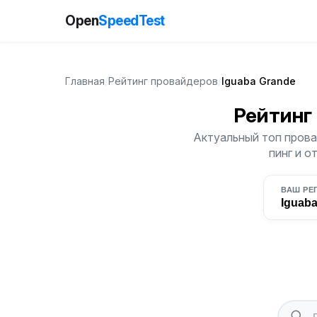
Open
SpeedTest
Главная
/
Рейтинг провайдеров
/
Iguaba Grande
Рейтинг
Актуальный топ прова
пинг и о
ВАШ РЕ
Iguab