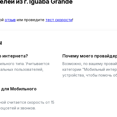
телей
из г. Iguaba Grande
вой
отзыв
или проведите
тест скорости
!
ы
о интернета?
Почему моего провайдер
ильного типа. Учитывается
Возможно, по вашему прова
еальных пользователей,
категории "Мобильный интер
устройства, чтобы помочь об
й для Мобильного
ой считается скорость от 15
соцсетей и звонков.