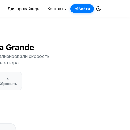
т
Для провайдера
Контакты
Войти
ba Grande
ализировали скорость,
ператора.
×
Сбросить