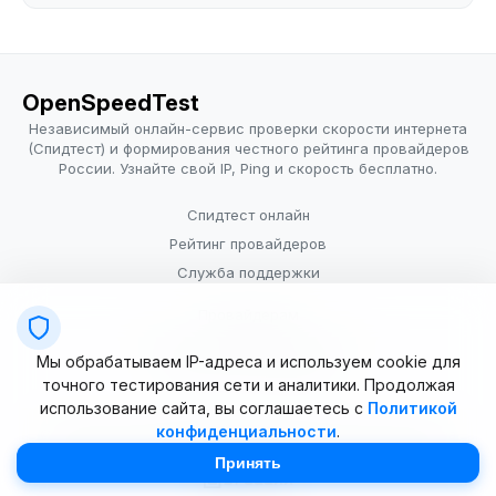
OpenSpeedTest
Независимый онлайн-сервис проверки скорости интернета
(Спидтест) и формирования честного рейтинга провайдеров
России. Узнайте свой IP, Ping и скорость бесплатно.
Спидтест онлайн
Рейтинг провайдеров
Служба поддержки
Провайдерам
Политика конфиденциальности
Мы обрабатываем IP-адреса и используем cookie для
Условия использования
точного тестирования сети и аналитики. Продолжая
использование сайта, вы соглашаетесь с
Политикой
конфиденциальности
.
© 2025–2026 OpenSpeedTest (ИП Долматова В.В.). Все права
защищены. Измерение скорости интернета (Speedtest).
Принять