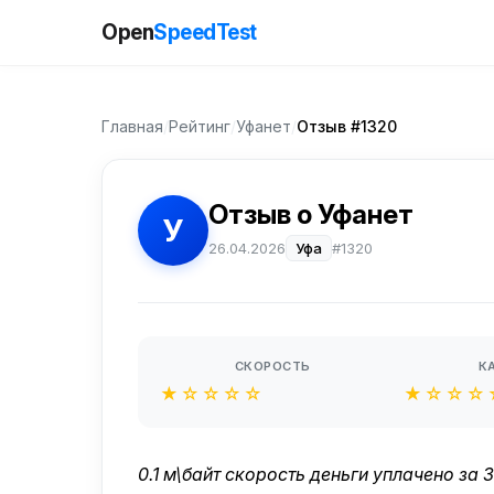
Open
SpeedTest
Главная
/
Рейтинг
/
Уфанет
/
Отзыв #1320
Отзыв о Уфанет
У
26.04.2026
Уфа
#1320
СКОРОСТЬ
К
★☆☆☆☆
★☆☆☆
0.1 м\байт скорость деньги уплачено за 3