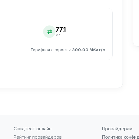
77.1
⇄
с
мс
Тарифная скорость:
300.00 Мбит/с
Спидтест онлайн
Провайдерам
Рейтинг провайдеров
Политика конфи