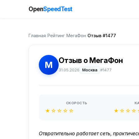
Open
SpeedTest
Главная
/
Рейтинг
/
МегаФон
/
Отзыв #1477
Отзыв о МегаФон
М
31.05.2026
Москва
#1477
СКОРОСТЬ
К
★☆☆☆☆
★☆☆☆
Отвратительно работает сеть, практическ