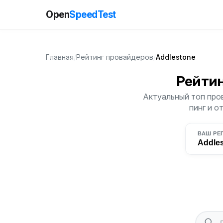
Open
SpeedTest
Главная
/
Рейтинг провайдеров
/
Addlestone
Рейти
Актуальный топ пров
пинг и о
ВАШ РЕ
Addle