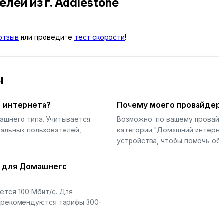
телей
из г. Addlestone
отзыв
или проведите
тест скорости
!
ы
 интернета?
Почему моего провайдер
ашнего типа. Учитывается
Возможно, по вашему прова
еальных пользователей,
категории "Домашний интерн
устройства, чтобы помочь об
й для Домашнего
тся 100 Мбит/с. Для
) рекомендуются тарифы 300-