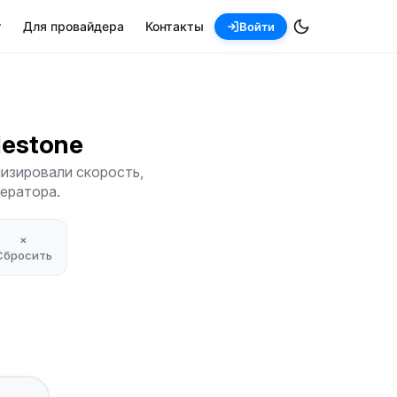
т
Для провайдера
Контакты
Войти
dlestone
лизировали скорость,
ператора.
×
Сбросить