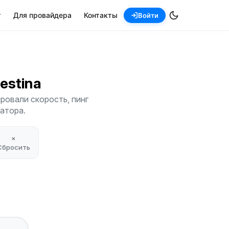
т
Для провайдера
Контакты
Войти
restina
ровали скорость, пинг
атора.
×
Сбросить