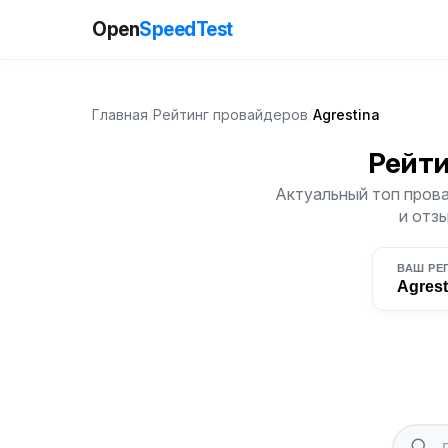
Open
SpeedTest
Главная
/
Рейтинг провайдеров
/
Agrestina
Рейт
Актуальный топ прова
и отз
ВАШ РЕ
Agrest