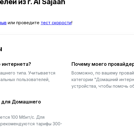
телей
из г. Al Sajaah
зыв
или проведите
тест скорости
!
ы
 интернета?
Почему моего провайдер
ашнего типа. Учитывается
Возможно, по вашему прова
еальных пользователей,
категории "Домашний интерн
устройства, чтобы помочь об
й для Домашнего
тся 100 Мбит/с. Для
) рекомендуются тарифы 300-