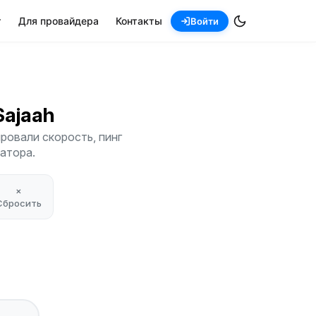
т
Для провайдера
Контакты
Войти
 Sajaah
ровали скорость, пинг
атора.
×
Сбросить