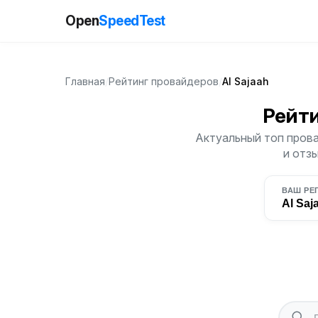
Open
SpeedTest
Главная
/
Рейтинг провайдеров
/
Al Sajaah
Рейт
Актуальный топ прова
и отз
ВАШ РЕ
Al Saj