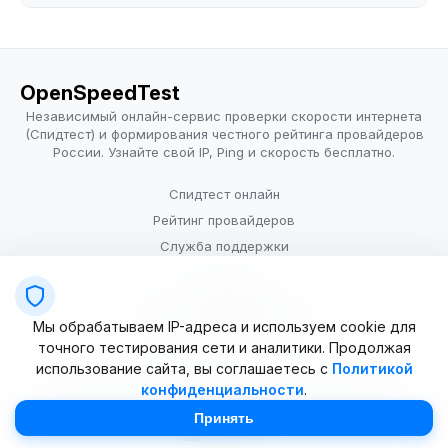
OpenSpeedTest
Независимый онлайн-сервис проверки скорости интернета
(Спидтест) и формирования честного рейтинга провайдеров
России. Узнайте свой IP, Ping и скорость бесплатно.
Спидтест онлайн
Рейтинг провайдеров
Служба поддержки
Провайдерам
Политика конфиденциальности
Мы обрабатываем IP-адреса и используем cookie для
Условия использования
точного тестирования сети и аналитики. Продолжая
использование сайта, вы соглашаетесь с
Политикой
конфиденциальности
.
© 2025–2026 OpenSpeedTest (ИП Долматова В.В.). Все права
защищены. Измерение скорости интернета (Speedtest).
Принять