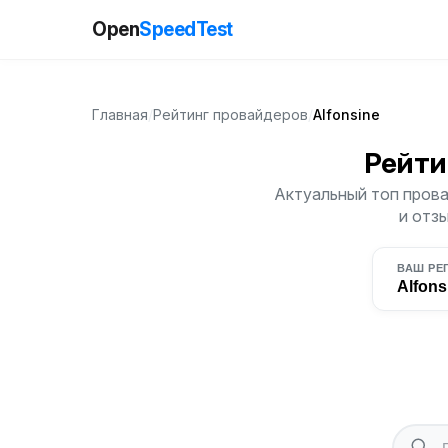
Open
SpeedTest
Главная
/
Рейтинг провайдеров
/
Alfonsine
Рейти
Актуальный топ провай
и отз
ВАШ РЕ
Alfons