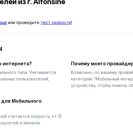
телей
из г. Alfonsine
зыв
или проведите
тест скорости
!
ы
о интернета?
Почему моего провайдер
ильного типа. Учитывается
Возможно, по вашему прова
еальных пользователей,
категории "Мобильный интер
устройства, чтобы помочь об
й для Мобильного
ой считается скорость от 15
соцсетей и звонков.