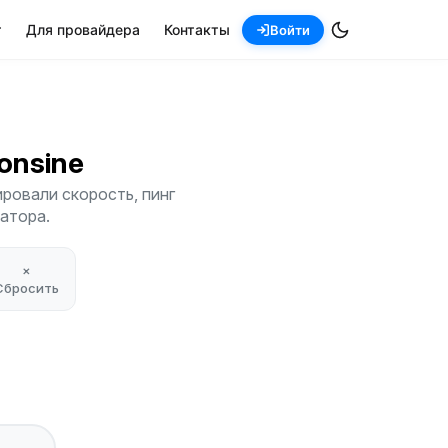
т
Для провайдера
Контакты
Войти
fonsine
ировали скорость, пинг
атора.
×
Сбросить