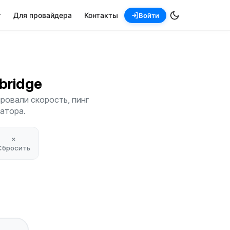
т
Для провайдера
Контакты
Войти
mbridge
ровали скорость, пинг
атора.
×
Сбросить