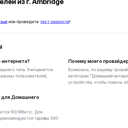
телей
из г. Ambridge
тзыв
или проведите
тест скорости
!
ы
 интернета?
Почему моего провайдер
ашнего типа. Учитывается
Возможно, по вашему прова
еальных пользователей,
категории "Домашний интерн
устройства, чтобы помочь об
й для Домашнего
тся 100 Мбит/с. Для
) рекомендуются тарифы 300-