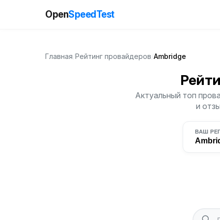
Open
SpeedTest
Главная
/
Рейтинг провайдеров
/
Ambridge
Рейти
Актуальный топ прова
и отз
ВАШ РЕ
Ambri