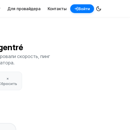
т
Для провайдера
Контакты
Войти
rgentré
ровали скорость, пинг
атора.
×
Сбросить