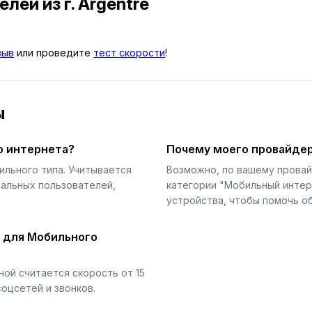
телей
из г. Argentré
зыв
или проведите
тест скорости
!
ы
о интернета?
Почему моего провайдер
ильного типа. Учитывается
Возможно, по вашему прова
еальных пользователей,
категории "Мобильный интер
устройства, чтобы помочь об
й для Мобильного
ой считается скорость от 15
соцсетей и звонков.