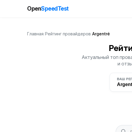
Open
SpeedTest
Главная
/
Рейтинг провайдеров
/
Argentré
Рейт
Актуальный топ прова
и отз
ВАШ РЕ
Argent