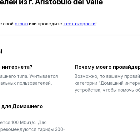
телей
из г. Aristóbulo del Valle
те свой
отзыв
или проведите
тест скорости
!
ы
 интернета?
Почему моего провайдер
ашнего типа. Учитывается
Возможно, по вашему прова
еальных пользователей,
категории "Домашний интерн
устройства, чтобы помочь об
й для Домашнего
тся 100 Мбит/с. Для
) рекомендуются тарифы 300-