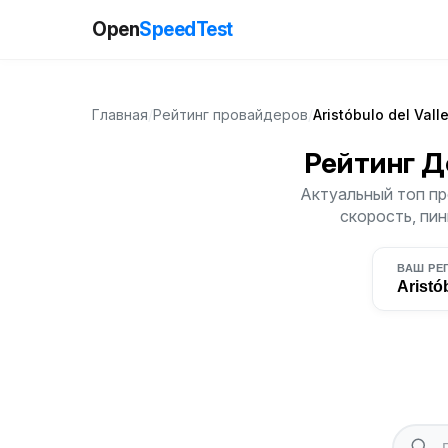
Open
SpeedTest
Главная
/
Рейтинг провайдеров
/
Aristóbulo del Vall
Рейтинг 
Актуальный топ про
скорость, пин
ВАШ РЕ
Aristó