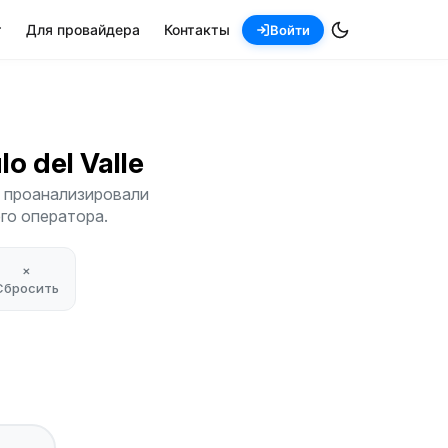
т
Для провайдера
Контакты
Войти
ulo del Valle
Мы проанализировали
его оператора.
×
Сбросить