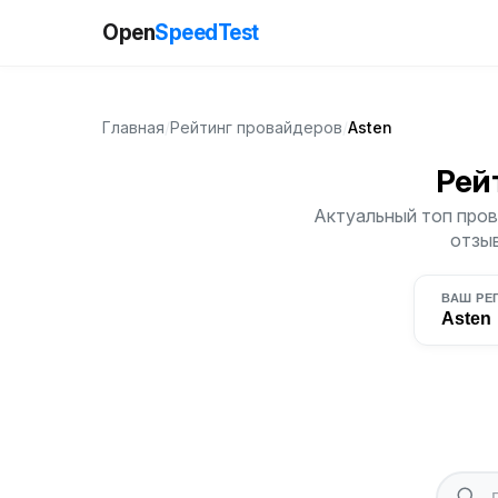
Open
SpeedTest
Главная
/
Рейтинг провайдеров
/
Asten
Рей
Актуальный топ пров
отзыв
ВАШ РЕ
Asten