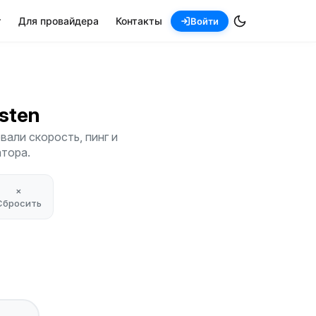
т
Для провайдера
Контакты
Войти
Asten
али скорость, пинг и
атора.
×
Сбросить