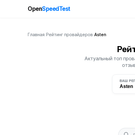
Open
SpeedTest
Главная
/
Рейтинг провайдеров
/
Asten
Рей
Актуальный топ прова
отзыв
ВАШ РЕ
Asten