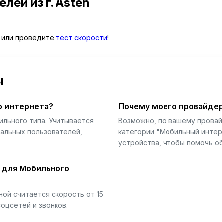
телей
из г. Asten
или проведите
тест скорости
!
ы
о интернета?
Почему моего провайдер
ильного типа. Учитывается
Возможно, по вашему прова
еальных пользователей,
категории "Мобильный интер
устройства, чтобы помочь об
й для Мобильного
ой считается скорость от 15
соцсетей и звонков.