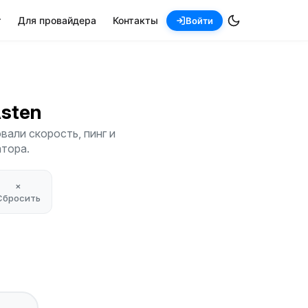
т
Для провайдера
Контакты
Войти
Asten
вали скорость, пинг и
атора.
×
Сбросить