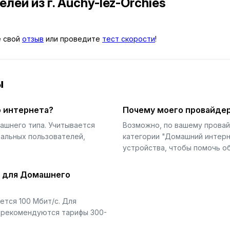
телей
из г. Auchy-lez-Orchies
е свой
отзыв
или проведите
тест скорости
!
ы
 интернета?
Почему моего провайдер
ашнего типа. Учитывается
Возможно, по вашему прова
еальных пользователей,
категории "Домашний интерн
устройства, чтобы помочь об
й для Домашнего
тся 100 Мбит/с. Для
) рекомендуются тарифы 300-