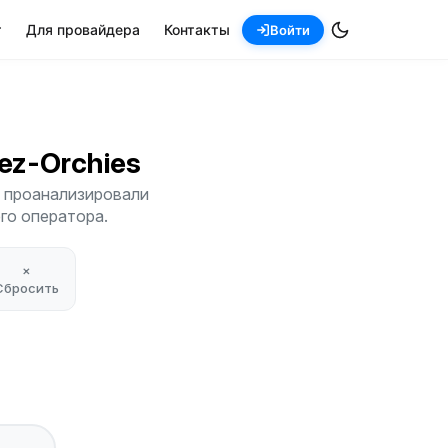
т
Для провайдера
Контакты
Войти
lez-Orchies
ы проанализировали
его оператора.
×
Сбросить