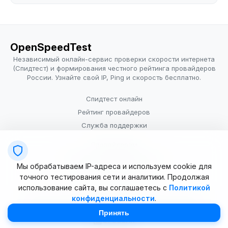
OpenSpeedTest
Независимый онлайн-сервис проверки скорости интернета
(Спидтест) и формирования честного рейтинга провайдеров
России. Узнайте свой IP, Ping и скорость бесплатно.
Спидтест онлайн
Рейтинг провайдеров
Служба поддержки
Провайдерам
Политика конфиденциальности
Мы обрабатываем IP-адреса и используем cookie для
Условия использования
точного тестирования сети и аналитики. Продолжая
использование сайта, вы соглашаетесь с
Политикой
конфиденциальности
.
© 2025–2026 OpenSpeedTest (ИП Долматова В.В.). Все права
защищены. Измерение скорости интернета (Speedtest).
Принять