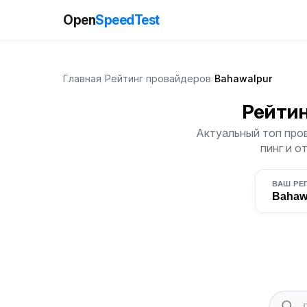
Open
SpeedTest
Главная
/
Рейтинг провайдеров
/
Bahawalpur
Рейти
Актуальный топ пров
пинг и о
ВАШ РЕ
Bahaw