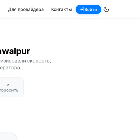
т
Для провайдера
Контакты
Войти
hawalpur
лизировали скорость,
ператора.
×
Сбросить