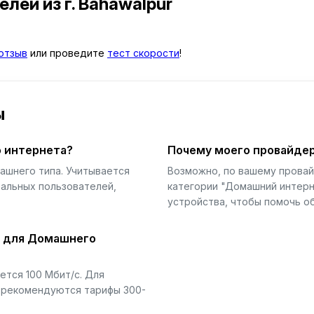
телей
из г. Bahawalpur
отзыв
или проведите
тест скорости
!
ы
 интернета?
Почему моего провайдер
ашнего типа. Учитывается
Возможно, по вашему прова
еальных пользователей,
категории "Домашний интерн
устройства, чтобы помочь об
й для Домашнего
тся 100 Мбит/с. Для
) рекомендуются тарифы 300-