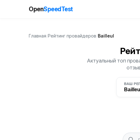
Open
SpeedTest
Главная
/
Рейтинг провайдеров
/
Bailleul
Рей
Актуальный топ прова
отзыв
ВАШ РЕ
Bailleu