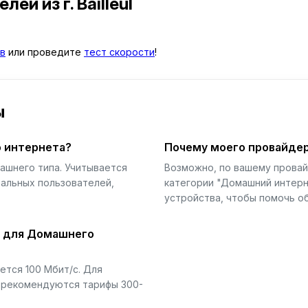
телей
из г. Bailleul
в
или проведите
тест скорости
!
ы
 интернета?
Почему моего провайдер
ашнего типа. Учитывается
Возможно, по вашему прова
еальных пользователей,
категории "Домашний интерн
устройства, чтобы помочь об
й для Домашнего
тся 100 Мбит/с. Для
) рекомендуются тарифы 300-