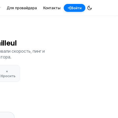
т
Для провайдера
Контакты
Войти
ailleul
вали скорость, пинг и
атора.
×
Сбросить