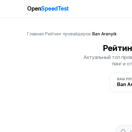
Open
SpeedTest
Главная
/
Рейтинг провайдеров
/
Ban Aranyik
Рейтин
Актуальный топ пров
пинг и о
ВАШ РЕ
Ban A