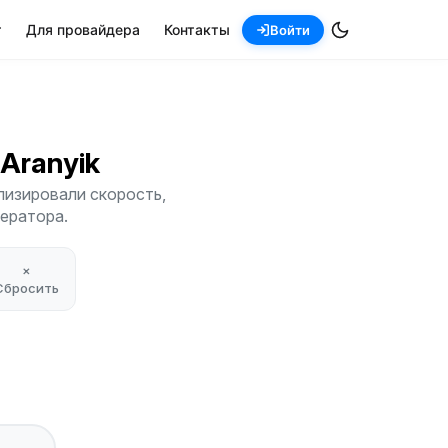
т
Для провайдера
Контакты
Войти
 Aranyik
лизировали скорость,
ператора.
×
Сбросить