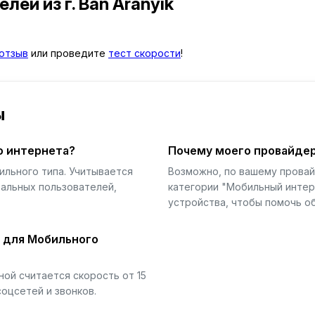
телей
из г. Ban Aranyik
отзыв
или проведите
тест скорости
!
ы
о интернета?
Почему моего провайдер
ильного типа. Учитывается
Возможно, по вашему прова
еальных пользователей,
категории "Мобильный интер
устройства, чтобы помочь об
й для Мобильного
ой считается скорость от 15
соцсетей и звонков.