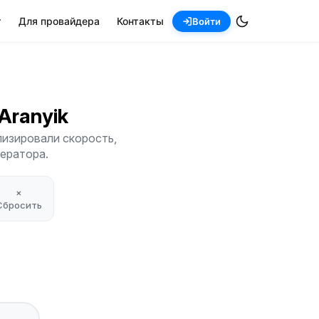
т
Для провайдера
Контакты
Войти
 Aranyik
лизировали скорость,
ператора.
×
Сбросить