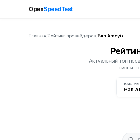
Open
SpeedTest
Главная
/
Рейтинг провайдеров
/
Ban Aranyik
Рейти
Актуальный топ пров
пинг и о
ВАШ РЕ
Ban A