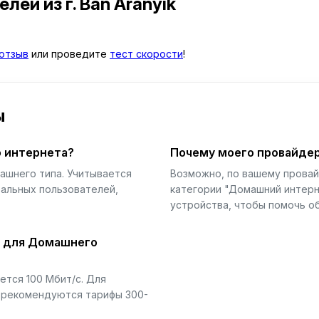
телей
из г. Ban Aranyik
отзыв
или проведите
тест скорости
!
ы
 интернета?
Почему моего провайдер
ашнего типа. Учитывается
Возможно, по вашему прова
еальных пользователей,
категории "Домашний интерн
устройства, чтобы помочь об
й для Домашнего
тся 100 Мбит/с. Для
) рекомендуются тарифы 300-