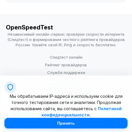
OpenSpeedTest
Независимый онлайн-сервис проверки скорости интернета
(Спидтест) и формирования честного рейтинга провайдеров
России. Узнайте свой IP, Ping и скорость бесплатно.
Спидтест онлайн
Рейтинг провайдеров
Служба поддержки
Провайдерам
Политика конфиденциальности
Мы обрабатываем IP-адреса и используем cookie для
Условия использования
точного тестирования сети и аналитики. Продолжая
использование сайта, вы соглашаетесь с
Политикой
конфиденциальности
.
© 2025–2026 OpenSpeedTest (ИП Долматова В.В.). Все права
защищены. Измерение скорости интернета (Speedtest).
Принять