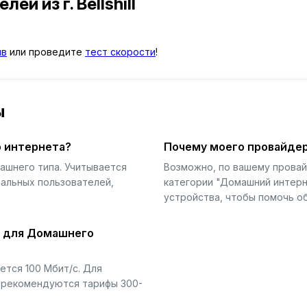
телей
из г. Bellshill
ыв
или проведите
тест скорости
!
ы
 интернета?
Почему моего провайдер
ашнего типа. Учитывается
Возможно, по вашему прова
еальных пользователей,
категории "Домашний интерн
устройства, чтобы помочь об
й для Домашнего
тся 100 Мбит/с. Для
) рекомендуются тарифы 300-