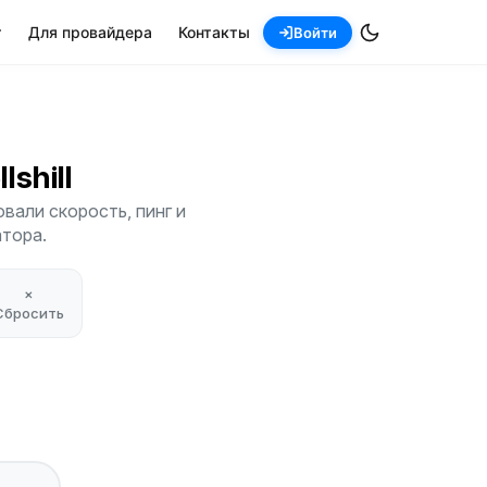
т
Для провайдера
Контакты
Войти
llshill
вали скорость, пинг и
атора.
×
Сбросить