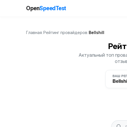
Open
SpeedTest
Главная
/
Рейтинг провайдеров
/
Bellshill
Рейт
Актуальный топ прова
отзыв
ВАШ РЕ
Bellshi