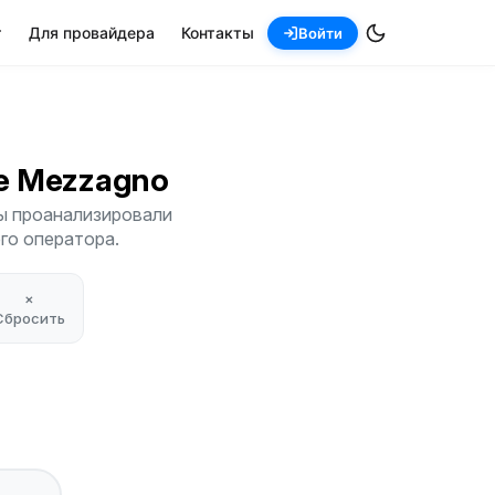
т
Для провайдера
Контакты
Войти
te Mezzagno
Мы проанализировали
его оператора.
×
Сбросить