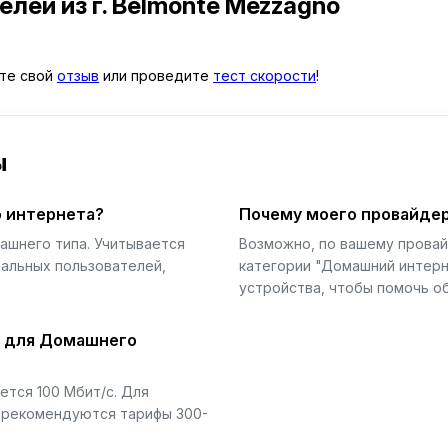
телей
из г. Belmonte Mezzagno
ьте свой
отзыв
или проведите
тест скорости
!
ы
 интернета?
Почему моего провайдер
ашнего типа. Учитывается
Возможно, по вашему прова
еальных пользователей,
категории "Домашний интерн
устройства, чтобы помочь об
й для Домашнего
тся 100 Мбит/с. Для
) рекомендуются тарифы 300-