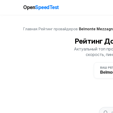
Open
SpeedTest
Главная
/
Рейтинг провайдеров
/
Belmonte Mezzag
Рейтинг Д
Актуальный топ про
скорость, пин
ВАШ РЕ
Belmo