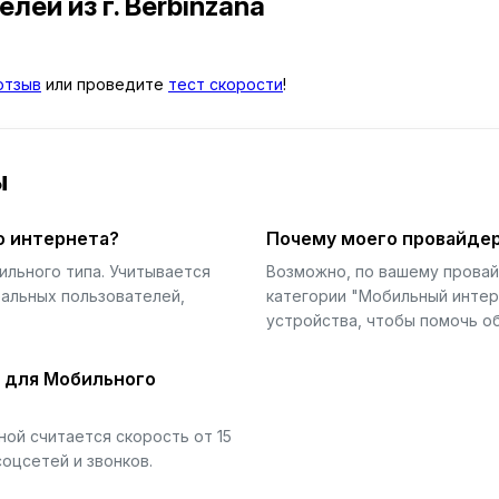
телей
из г. Berbinzana
отзыв
или проведите
тест скорости
!
ы
о интернета?
Почему моего провайдер
ильного типа. Учитывается
Возможно, по вашему прова
еальных пользователей,
категории "Мобильный интер
устройства, чтобы помочь об
й для Мобильного
ой считается скорость от 15
соцсетей и звонков.