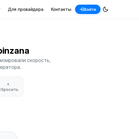
т
Для провайдера
Контакты
Войти
rbinzana
лизировали скорость,
ператора.
×
Сбросить