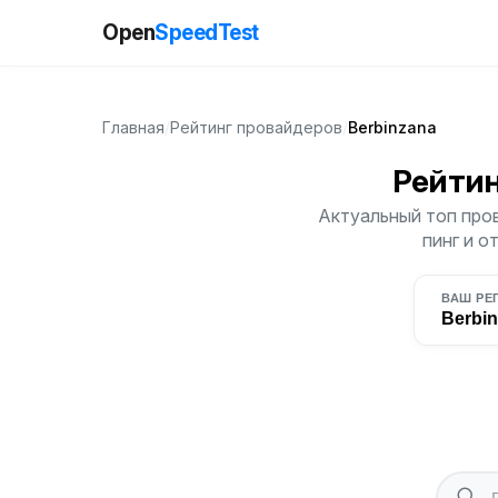
Open
SpeedTest
Главная
/
Рейтинг провайдеров
/
Berbinzana
Рейти
Актуальный топ пров
пинг и о
ВАШ РЕ
Berbi