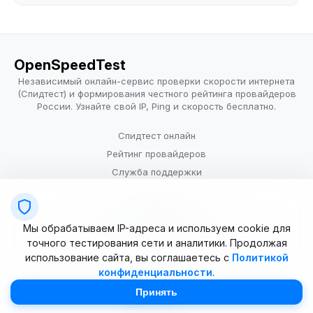
OpenSpeedTest
Независимый онлайн-сервис проверки скорости интернета
(Спидтест) и формирования честного рейтинга провайдеров
России. Узнайте свой IP, Ping и скорость бесплатно.
Спидтест онлайн
Рейтинг провайдеров
Служба поддержки
Провайдерам
Политика конфиденциальности
Мы обрабатываем IP-адреса и используем cookie для
Условия использования
точного тестирования сети и аналитики. Продолжая
использование сайта, вы соглашаетесь с
Политикой
конфиденциальности
.
© 2025–2026 OpenSpeedTest (ИП Долматова В.В.). Все права
защищены. Измерение скорости интернета (Speedtest).
Принять