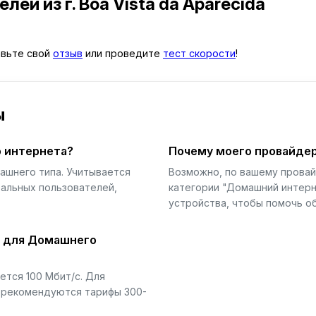
телей
из г. Boa Vista da Aparecida
тавьте свой
отзыв
или проведите
тест скорости
!
ы
 интернета?
Почему моего провайдер
ашнего типа. Учитывается
Возможно, по вашему прова
еальных пользователей,
категории "Домашний интерн
устройства, чтобы помочь об
й для Домашнего
тся 100 Мбит/с. Для
) рекомендуются тарифы 300-