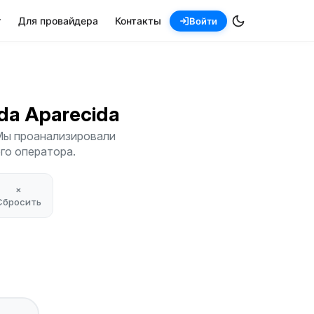
т
Для провайдера
Контакты
Войти
a da Aparecida
 Мы проанализировали
его оператора.
×
Сбросить