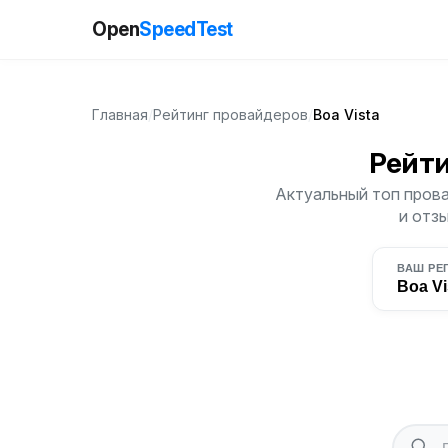
Open
SpeedTest
Главная
/
Рейтинг провайдеров
/
Boa Vista
Рейт
Актуальный топ прова
и отз
ВАШ РЕ
Boa Vi