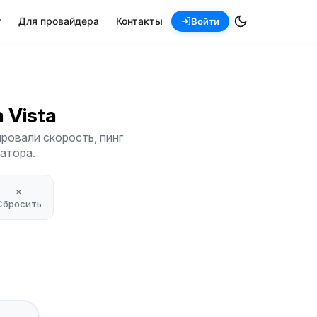
т
Для провайдера
Контакты
Войти
a Vista
ровали скорость, пинг
атора.
×
Сбросить