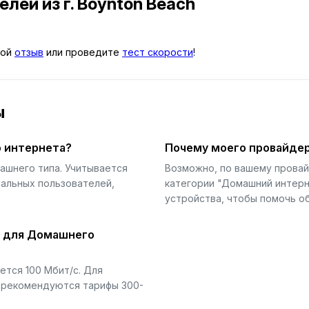
телей
из г. Boynton Beach
вой
отзыв
или проведите
тест скорости
!
ы
 интернета?
Почему моего провайдер
ашнего типа. Учитывается
Возможно, по вашему прова
еальных пользователей,
категории "Домашний интерн
устройства, чтобы помочь об
й для Домашнего
тся 100 Мбит/с. Для
) рекомендуются тарифы 300-