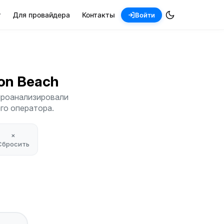
т
Для провайдера
Контакты
Войти
ton Beach
проанализировали
его оператора.
×
Сбросить