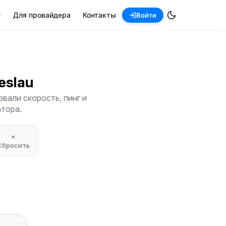
т
Для провайдера
Контакты
Войти
reslau
вали скорость, пинг и
атора.
×
Сбросить