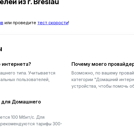
телей
из г. Breslau
ыв
или проведите
тест скорости
!
ы
 интернета?
Почему моего провайдер
ашнего типа. Учитывается
Возможно, по вашему прова
еальных пользователей,
категории "Домашний интерн
устройства, чтобы помочь об
й для Домашнего
тся 100 Мбит/с. Для
) рекомендуются тарифы 300-