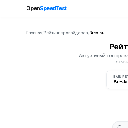
Open
SpeedTest
Главная
/
Рейтинг провайдеров
/
Breslau
Рейт
Актуальный топ прова
отзыв
ВАШ РЕ
Bresla