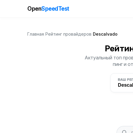
Open
SpeedTest
Главная
/
Рейтинг провайдеров
/
Descalvado
Рейти
Актуальный топ пров
пинг и о
ВАШ РЕ
Desca