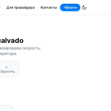
т
Для провайдера
Контакты
Войти
scalvado
лизировали скорость,
ператора.
×
Сбросить