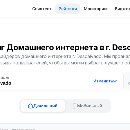
Спидтест
Рейтинги
Мониторинг
Видже
нг Домашнего интернета
в г. De
айдеров домашнего интернета г. Descalvado. Мы проана
тзывы пользователей, чтобы вы могли выбрать лучшего о
ГИОН:
Изменить
lvado
Домашний
Мобильный