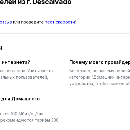
телей
из г. Descalvado
отзыв
или проведите
тест скорости
!
ы
 интернета?
Почему моего провайдер
ашнего типа. Учитывается
Возможно, по вашему прова
еальных пользователей,
категории "Домашний интерн
устройства, чтобы помочь об
й для Домашнего
тся 100 Мбит/с. Для
) рекомендуются тарифы 300-