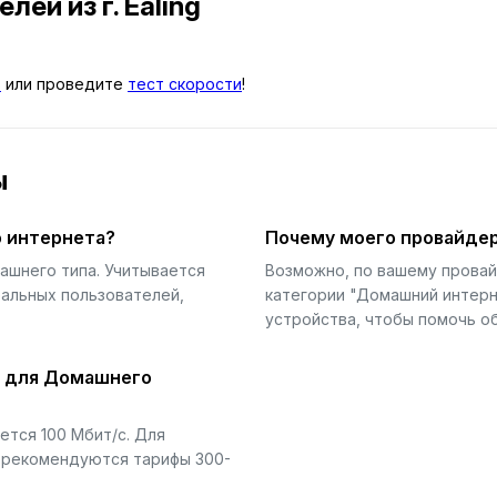
телей
из г. Ealing
в
или проведите
тест скорости
!
ы
 интернета?
Почему моего провайдер
ашнего типа. Учитывается
Возможно, по вашему прова
еальных пользователей,
категории "Домашний интерн
устройства, чтобы помочь об
й для Домашнего
тся 100 Мбит/с. Для
) рекомендуются тарифы 300-