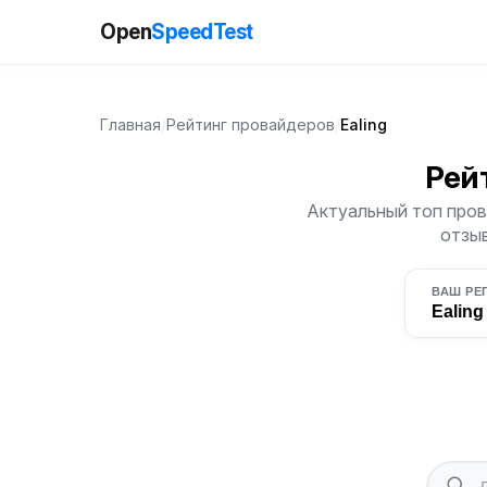
Open
SpeedTest
Главная
/
Рейтинг провайдеров
/
Ealing
Рей
Актуальный топ прова
отзыв
ВАШ РЕ
Ealing