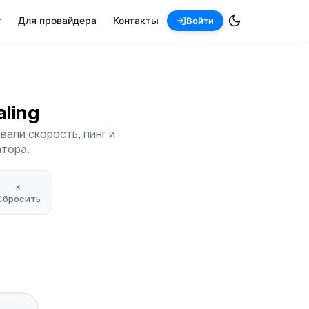
т
Для провайдера
Контакты
Войти
Ealing
вали скорость, пинг и
атора.
×
Сбросить