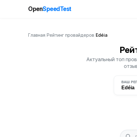
Open
SpeedTest
Главная
/
Рейтинг провайдеров
/
Edéia
Рей
Актуальный топ прова
отзыв
ВАШ РЕ
Edéia