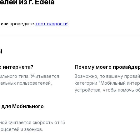
телей
из г. Edéia
или проведите
тест скорости
!
ы
о интернета?
Почему моего провайдер
ильного типа. Учитывается
Возможно, по вашему прова
еальных пользователей,
категории "Мобильный интер
устройства, чтобы помочь об
й для Мобильного
ой считается скорость от 15
соцсетей и звонков.