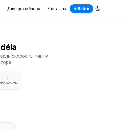
т
Для провайдера
Контакты
Войти
Edéia
вали скорость, пинг и
атора.
×
Сбросить