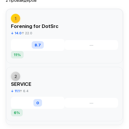
2 провайдеров
1
Forening for DotSrc
↓ 14.0
↑ 22.0
8.7
—
11%
2
SERVICE
↓ 11.1
↑ 6.4
0
—
6%