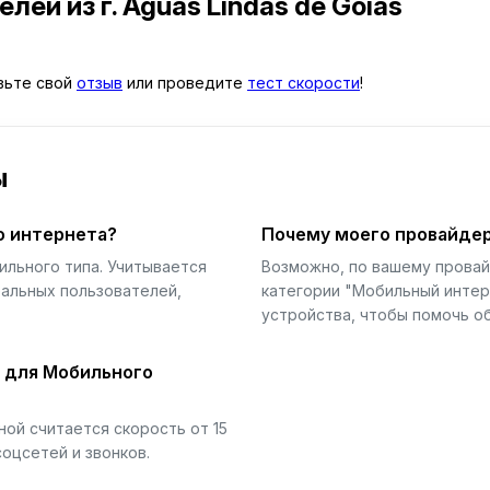
телей
из г. Águas Lindas de Goiás
авьте свой
отзыв
или проведите
тест скорости
!
ы
о интернета?
Почему моего провайдер
ильного типа. Учитывается
Возможно, по вашему прова
еальных пользователей,
категории "Мобильный интер
устройства, чтобы помочь об
й для Мобильного
ой считается скорость от 15
соцсетей и звонков.