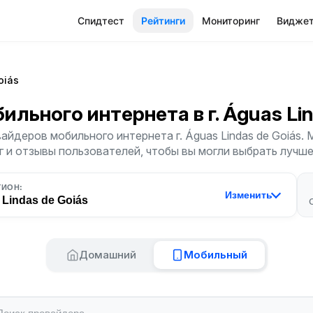
Спидтест
Рейтинги
Мониторинг
Видже
oiás
бильного интернета
в г. Águas Li
айдеров мобильного интернета г. Águas Lindas de Goiás.
г и отзывы пользователей, чтобы вы могли выбрать лучш
ГИОН:
Изменить
Lindas de Goiás
Домашний
Мобильный