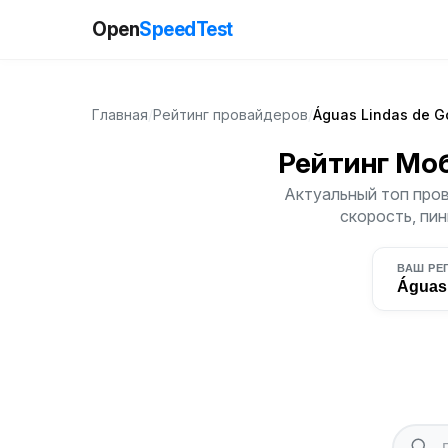
Open
SpeedTest
Главная
/
Рейтинг провайдеров
/
Águas Lindas de G
Рейтинг Мо
Актуальный топ пров
скорость, пин
ВАШ РЕ
Águas 