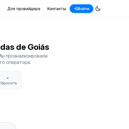
т
Для провайдера
Контакты
Войти
ndas de Goiás
 Мы проанализировали
его оператора.
×
Сбросить