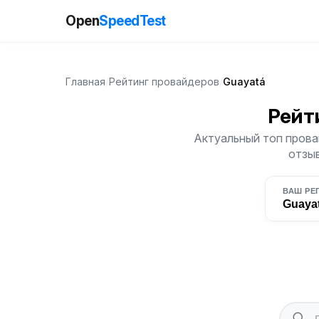
Open
SpeedTest
Главная
/
Рейтинг провайдеров
/
Guayatá
Рейт
Актуальный топ прова
отзыв
ВАШ РЕ
Guaya