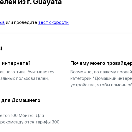
телей
из г. Guayatá
ыв
или проведите
тест скорости
!
ы
 интернета?
Почему моего провайдер
ашнего типа. Учитывается
Возможно, по вашему прова
еальных пользователей,
категории "Домашний интерн
устройства, чтобы помочь об
й для Домашнего
тся 100 Мбит/с. Для
) рекомендуются тарифы 300-