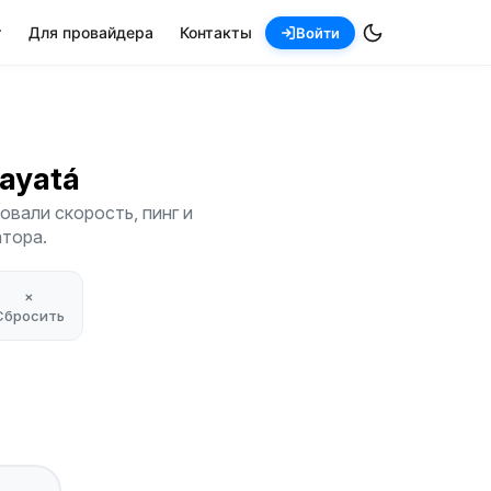
т
Для провайдера
Контакты
Войти
uayatá
вали скорость, пинг и
атора.
×
Сбросить