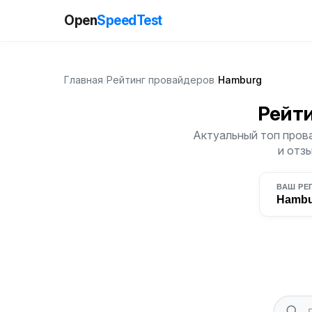
Open
SpeedTest
Главная
/
Рейтинг провайдеров
/
Hamburg
Рейт
Актуальный топ прова
и отз
ВАШ РЕ
Hambu