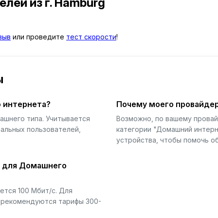
телей
из г. Hamburg
зыв
или проведите
тест скорости
!
ы
 интернета?
Почему моего провайдер
ашнего типа. Учитывается
Возможно, по вашему прова
еальных пользователей,
категории "Домашний интерн
устройства, чтобы помочь об
й для Домашнего
тся 100 Мбит/с. Для
) рекомендуются тарифы 300-