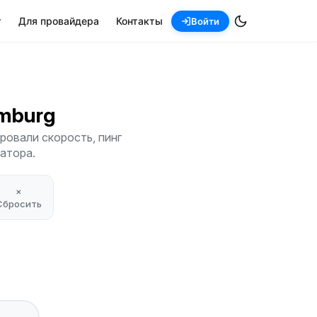
т
Для провайдера
Контакты
Войти
amburg
ровали скорость, пинг
атора.
×
Сбросить